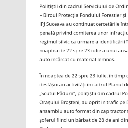
Polițiștii din cadrul Serviciului de Ordi
– Biroul Protecția Fondului Forestier și 
IPJ Suceava au continuat cercetările înt
penală privind comiterea unor infracțiu
regimul silvic ca urmare a identificării î
noaptea de 22 spre 23 iulie a unui an
auto încărcat cu material lemnos.
În noaptea de 22 spre 23 iulie, în timp 
desfășurau activități în cadrul Planul d
„Scutul Pădurii”, polițiștii din cadrul Pol
Orașului Broșteni, au oprit in trafic pe
ansamblu auto format din cap tractor 
șoferul fiind un bărbat de 28 de ani d