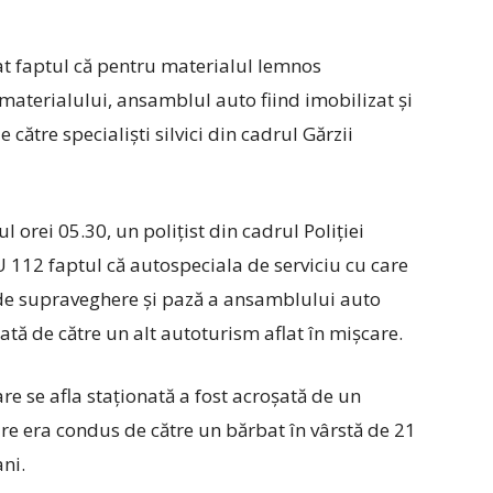
at faptul că pentru materialul lemnos
 materialului, ansamblul auto fiind imobilizat și
 către specialiști silvici din cadrul Gărzii
ul orei 05.30, un polițist din cadrul Poliției
 112 faptul că autospeciala de serviciu cu care
i de supraveghere și pază a ansamblului auto
ată de către un alt autoturism aflat în mișcare.
are se afla staționată a fost acroșată de un
re era condus de către un bărbat în vârstă de 21
ni.