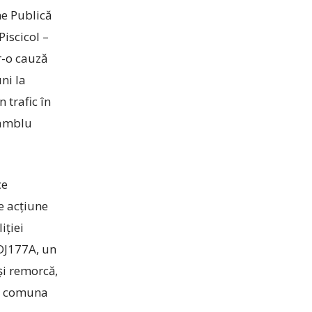
ne Publică
Piscicol –
r-o cauză
ni la
n trafic în
samblu
ce
e acțiune
iției
 DJ177A, un
și remorcă,
in comuna