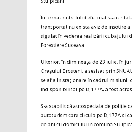
Stulpicani.
În urma controlului efectuat s-a costat
transportat nu exista aviz de insoțire a
sigulat în vederea realizării cubajului de
Forestiere Suceava.
Ulterior, în dimineața de 23 iulie, în jur
Orașului Broșteni, a sesizat prin SNUAU
se afla în staționare în cadrul misiuni
indisponibilizat pe DJ177A, a fost acroș
S-a stabilit că autospeciala de poliție c
autoturism care circula pe DJ177A și ca
de ani cu domiciliul în comuna Stulpica