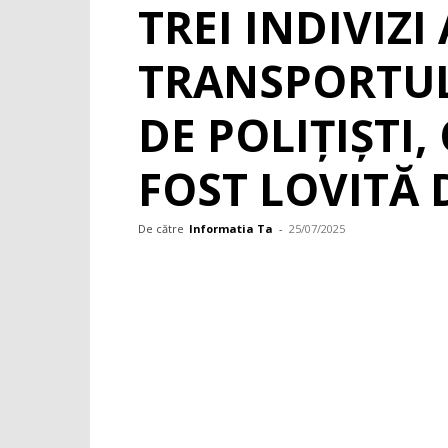
TREI INDIVIZI
TRANSPORTUL
DE POLIȚIȘTI
FOST LOVITĂ 
De către
Informatia Ta
-
25/07/2025
Facebook
WhatsApp
X
Pint