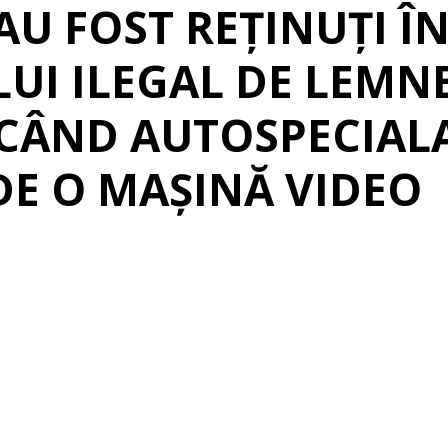
 AU FOST REȚINUȚI Î
UI ILEGAL DE LEMN
, CÂND AUTOSPECIALA
DE O MAȘINĂ VIDEO
erest
Linkedin
Telegram