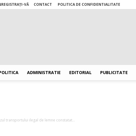
ÎNREGISTRAȚI-VĂ
CONTACT
POLITICA DE CONFIDENTIALITATE
POLITICA
ADMINISTRATIE
EDITORIAL
PUBLICITATE
Stiri
cazul transportului ilegal de lemne constatat...
Suceava