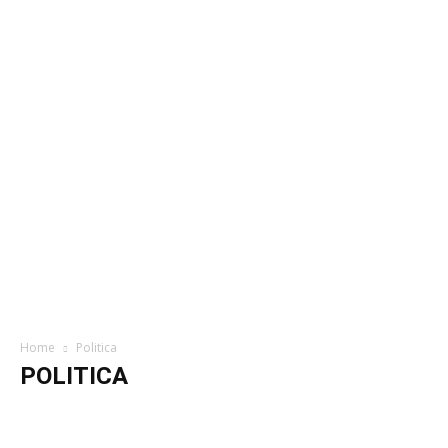
Home
Politica
POLITICA
Actualitate
Administratie
ARHIVA
Editorial
Eveniment
INTERVIU
Politica
Publicitate
Social
Stirea zilei