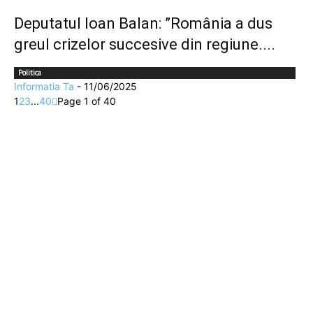
Deputatul Ioan Balan: ”România a dus
greul crizelor succesive din regiune....
Politica
Informatia Ta
-
11/06/2025
1
2
3
...
40
Page 1 of 40