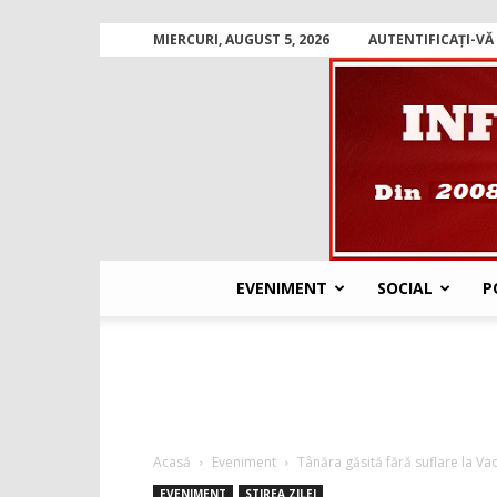
MIERCURI, AUGUST 5, 2026
AUTENTIFICAȚI-VĂ 
EVENIMENT
SOCIAL
P
Acasă
Eveniment
Tânăra găsită fără suflare la Va
EVENIMENT
STIREA ZILEI