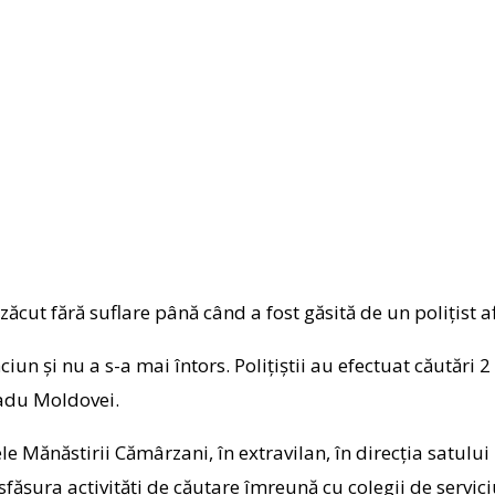
 zăcut fără suflare până când a fost găsită de un polițist af
iun și nu a s-a mai întors. Polițiștii au efectuat căutări 2
adu Moldovei.
tele Mănăstirii Cămârzani, în extravilan, în direcția satul
esfășura activități de căutare îmreună cu colegii de servici