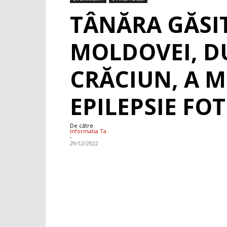
TÂNĂRA GĂSI
MOLDOVEI, DU
CRĂCIUN, A M
EPILEPSIE FO
De către
Informatia Ta
-
29/12/2022
Facebook
WhatsApp
X
Pint