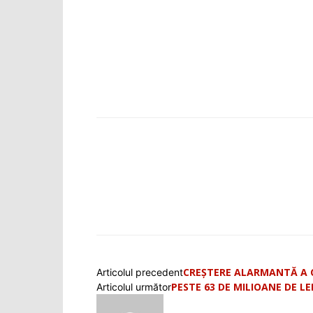
Facebook
WhatsApp
X
Pint
CREȘTERE ALARMANTĂ A C
Articolul precedent
PESTE 63 DE MILIOANE DE L
Articolul următor