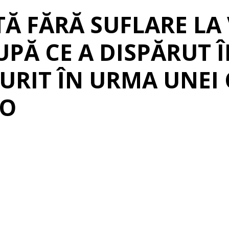
TĂ FĂRĂ SUFLARE LA
PĂ CE A DISPĂRUT Î
URIT ÎN URMA UNEI 
TO
erest
Linkedin
Telegram