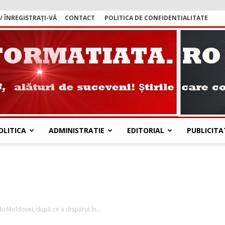
/ ÎNREGISTRAȚI-VĂ
CONTACT
POLITICA DE CONFIDENTIALITATE
OLITICA
ADMINISTRATIE
EDITORIAL
PUBLICITA
Stiri
du Moldovei, după ce a dispărut în...
Suceava