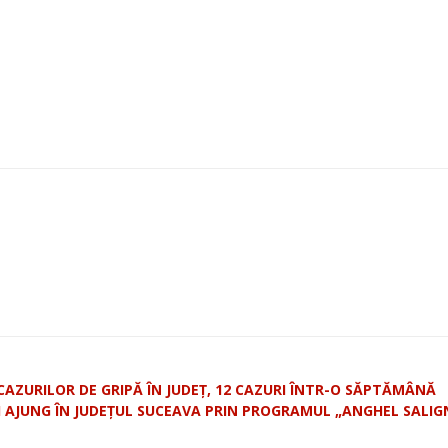
erest
Linkedin
Telegram
AZURILOR DE GRIPĂ ÎN JUDEȚ, 12 CAZURI ÎNTR-O SĂPTĂMÂNĂ
EI AJUNG ÎN JUDEȚUL SUCEAVA PRIN PROGRAMUL „ANGHEL SALI