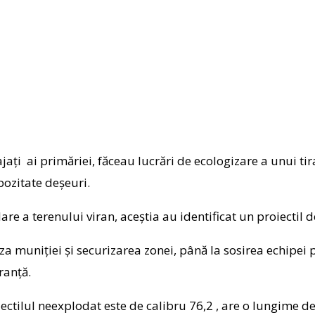
jați ai primăriei, făceau lucrări de ecologizare a unui t
pozitate deșeuri.
lare a terenului viran, aceștia au identificat un proiectil d
paza muniției și securizarea zonei, până la sosirea echipei
ranță.
oiectilul neexplodat este de calibru 76,2 , are o lungime de