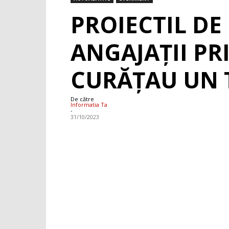
PROIECTIL DE
ANGAJAȚII PRI
CURĂȚAU UN 
De către
Informatia Ta
-
31/10/2023
Facebook
WhatsApp
X
Pint