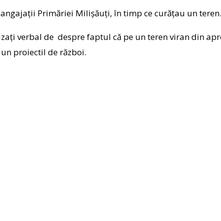
 angajații Primăriei Milișăuți, în timp ce curățau un tere
izați verbal de despre faptul că pe un teren viran din ap
 un proiectil de război.