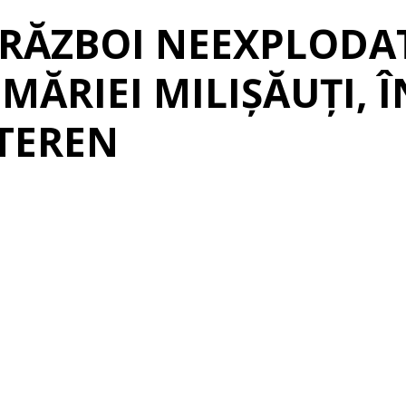
 RĂZBOI NEEXPLODAT
MĂRIEI MILIȘĂUȚI, Î
TEREN
erest
Linkedin
Telegram