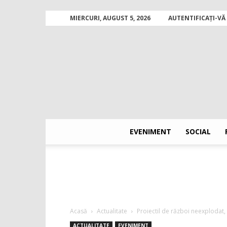
MIERCURI, AUGUST 5, 2026
AUTENTIFICAȚI-VĂ 
EVENIMENT
SOCIAL
Acasă
Actualitate
Proiectil de război neexplodat, g
ACTUALITATE
EVENIMENT