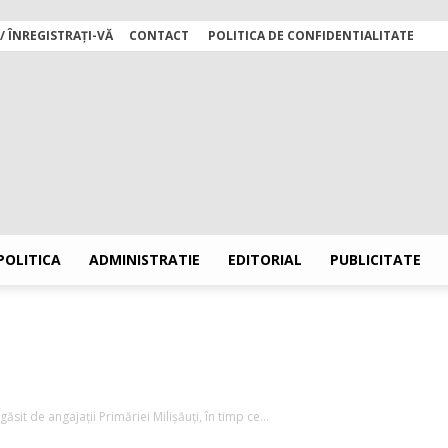
/ ÎNREGISTRAȚI-VĂ
CONTACT
POLITICA DE CONFIDENTIALITATE
POLITICA
ADMINISTRATIE
EDITORIAL
PUBLICITATE
Stiri
ăsit de angajații Primăriei Milișăuți, în timp ce...
Suceava