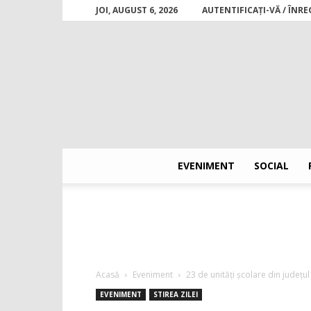
JOI, AUGUST 6, 2026
AUTENTIFICAȚI-VĂ / ÎNRE
EVENIMENT
SOCIAL
Acasă
Eveniment
23 de unități școlare din județu
EVENIMENT
STIREA ZILEI