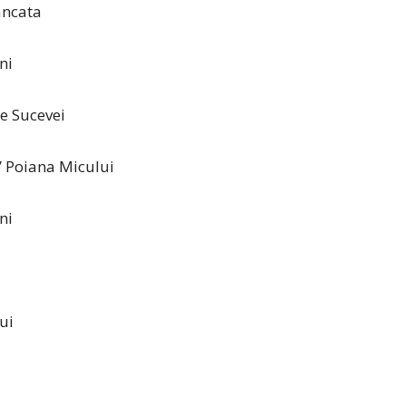
âncata
ni
le Sucevei
” Poiana Micului
ni
ui