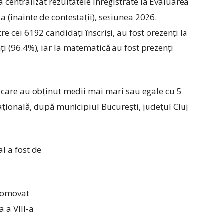
 centralizat rezultatele înregistrate la Evaluarea
-a (înainte de contestații), sesiunea 2026.
tre cei 6192 candidați înscriși, au fost prezenți la
i (96.4%), iar la matematică au fost prezenți
 care au obținut medii mai mari sau egale cu 5
 națională, după municipiul București, județul Cluj
l a fost de
promovat
 a VIII-a