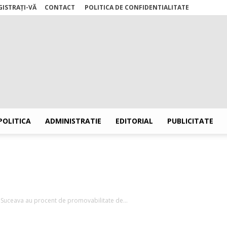
GISTRAȚI-VĂ
CONTACT
POLITICA DE CONFIDENTIALITATE
POLITICA
ADMINISTRATIE
EDITORIAL
PUBLICITATE
Stiri
l Suceava au procent de promovabilitate de...
Suceava