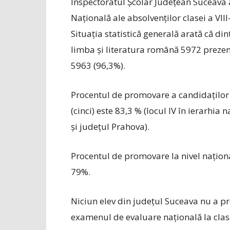
Inspectoratul Școlar Județean Suceava a
Națională ale absolvenților clasei a VIII
Situația statistică generală arată că din
limba și literatura română 5972 prezenț
5963 (96,3%).
Procentul de promovare a candidaților
(cinci) este 83,3 % (locul IV în ierarhia
și județul Prahova).
Procentul de promovare la nivel naționa
79%.
Niciun elev din județul Suceava nu a 
examenul de evaluare națională la clasa