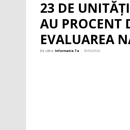
23 DE UNITĂȚ
AU PROCENT 
EVALUAREA N
De către
Informatia Ta
-
30/06/2026
Facebook
WhatsApp
X
Pint