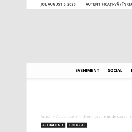
JOI, AUGUST 6, 2026
AUTENTIFICAȚI-VĂ / ÎNRE
EVENIMENT
SOCIAL
Acasă
Actualitate
Indiferența care ucide sau cum 
ACTUALITATE
EDITORIAL