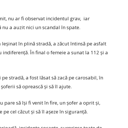
it, nu ar fi observat incidentul grav, iar
ă nu a auzit nici un scandal în spate.
 leșinat în plină stradă, a zăcut întinsă pe asfalt
 indiferență. În final o femeie a sunat la 112 și a
 pe stradă, a fost lăsat să zacă pe carosabil, în
șoferii să oprească și să îl ajute.
re să își fi venit în fire, un șofer a oprit și,
e pe cel căzut și să îl așeze în siguranță.
rioadă, incidente șocante, surprinse toate de