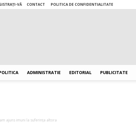
GISTRAȚI-VĂ
CONTACT
POLITICA DE CONFIDENTIALITATE
POLITICA
ADMINISTRATIE
EDITORIAL
PUBLICITATE
Stiri
am ajuns imuni la suferința altora
Suceava