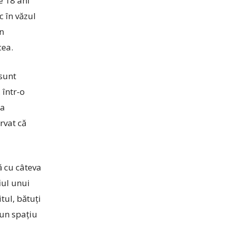
e 18 ani
c în văzul
în
cea.
 sunt
 într-o
 a
rvat că
ă cu câteva
fiul unui
tul, bătuți
-un spațiu