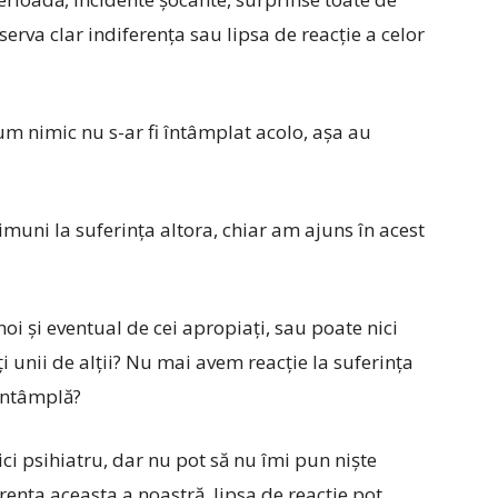
rva clar indiferența sau lipsa de reacție a celor
 cum nimic nu s-ar fi întâmplat acolo, așa au
imuni la suferința altora, chiar am ajuns în acest
oi și eventual de cei apropiați, sau poate nici
ți unii de alții? Nu mai avem reacție la suferința
 întâmplă?
ici psihiatru, dar nu pot să nu îmi pun niște
erența aceasta a noastră, lipsa de reacție pot