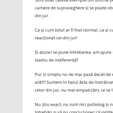
camere de supraveghere și se poate obse
din jur.
Ca și cum totul ar fi fost normal, ca și
reacționat cei din jur!
Și atunci se pune întrebarea: am ajuns 
stadiu de indiferență?
Pur și simplu nu ne mai pasă decât de n
atât?! Suntem în halul ăsta de înstrăina
celor din jur, nu mai empatizăm, ce se
Nu știu exact, nu sunt nici psiholog și n
întrebări și să nu concluzionez că indif