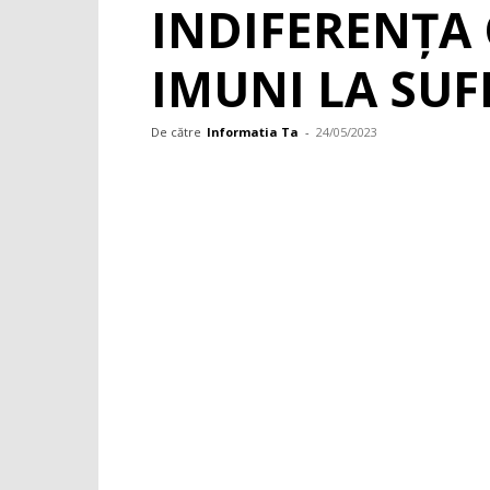
INDIFERENȚA
IMUNI LA SU
De către
Informatia Ta
-
24/05/2023
Facebook
WhatsApp
X
Pint