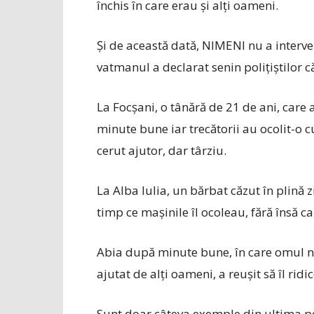
închis în care erau și alți oameni.
Și de această dată, NIMENI nu a interven
vatmanul a declarat senin polițiștilor c
La Focșani, o tânără de 21 de ani, care a
minute bune iar trecătorii au ocolit-o cu
cerut ajutor, dar târziu.
La Alba Iulia, un bărbat căzut în plină zi
timp ce mașinile îl ocoleau, fără însă ca 
Abia după minute bune, în care omul nu pa
ajutat de alți oameni, a reușit să îl ridic
Sunt doar câteva exemple din ultima pe