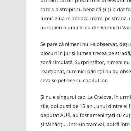
urmărit cazuri precum cel al elevului d
care s-a stropit cu benzină și și-a dat fo
lumii, ziua în amiaza mare, pe stradă, 
apropierea unui liceu din Râmnicu Vâl
Se pare că nimeni nu l-a observat, deși
blocuri în jur și lumea trecea pe stradă,
zonă circulată. Surprinzător, nimeni nu
reacționat, cum nici părinții nu au obse
ceva se petrece cu copilul lor.
Și nu e singurul caz. La Craiova, în urm
zile, doi puști de 15 ani, unul dintre ei 
deputat AUR, au fost amenințați cu cuți
și tâlhăriți… într-un tramvai, adică într