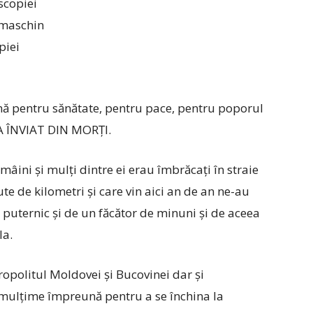
scopiei
Damaschin
piei
ună pentru sănătate, pentru pace, pentru poporul
A ÎNVIAT DIN MORȚI.
mâini și mulți dintre ei erau îmbrăcați în straie
te de kilometri și care vin aici an de an ne-au
 puternic și de un făcător de minuni și de aceea
la.
ropolitul Moldovei și Bucovinei dar și
mulțime împreună pentru a se închina la