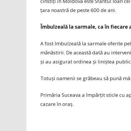
cinstiți în Moldova este Sfântul Ioan ce
țara noastră de peste 600 de ani.
Îmbulzeală la sarmale, ca în fiecare 
A fost îmbulzeală la sarmale oferite pel
mănăstirii. De această dată au intervenit 
și au asigurat ordinea și liniștea publică
Totuși oamenii se grăbeau să pună mâna
Primăria Suceava a împărțit sticle cu apă
cazare în oraș.