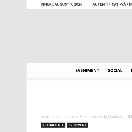
VINERI, AUGUST 7, 2026
AUTENTIFICAȚI-VĂ / 
EVENIMENT
SOCIAL
Acasă
Actualitate
Mii de pelerini la Mânăstirea Sf.
ACTUALITATE
EVENIMENT