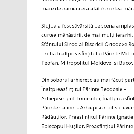
mare de oameni era atât în curtea mănăs
Slujba a fost săvârșită pe scena amplas
curtea mănăstirii, de mai mulți ierarhi
Sfântului Sinod al Bisericii Ortodoxe 
protia Înaltpreasfințitului Părinte Mitr
Teofan, Mitropolitul Moldovei și Bucovi
Din soborul arhieresc au mai făcut part
Înaltpreasfințitul Părinte Teodosie –
Arhiepiscopul Tomisului, Înaltpreasfinț
Părinte Calinic – Arhiepiscopul Sucevei 
Rădăuților, Preasfințitul Părinte Ignatie
Episcopul Hușilor, Preasfințitul Părint