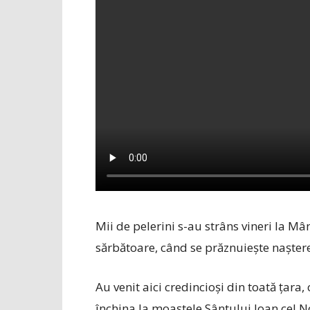
Mii de pelerini s-au strâns vineri la Mâ
sărbătoare, când se prăznuiește naștere
Au venit aici credincioși din toată țara,
închina la moaștele Sântului Ioan cel N