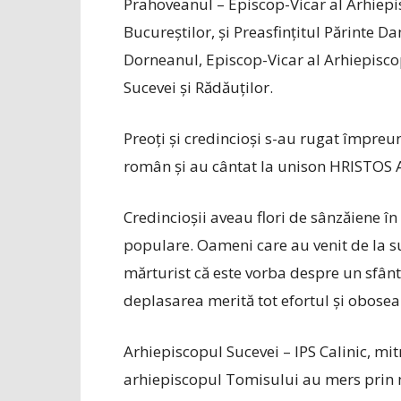
Prahoveanul – Episcop-Vicar al Arhiepi
Bucureștilor, și Preasfințitul Părinte 
Dorneanul, Episcop-Vicar al Arhiepisco
Sucevei și Rădăuților.
Preoți și credincioși s-au rugat împre
român și au cântat la unison HRISTOS 
Credincioșii aveau flori de sânzăiene în 
populare. Oameni care au venit de la su
mărturist că este vorba despre un sfânt
deplasarea merită tot efortul și obosea
Arhiepiscopul Sucevei – IPS Calinic, mit
arhiepiscopul Tomisului au mers prin 