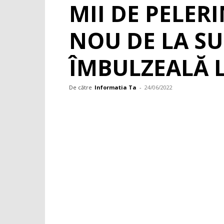
MII DE PELER
NOU DE LA SU
ÎMBULZEALĂ 
De către
Informatia Ta
-
24/06/2022
Facebook
WhatsApp
X
Pint