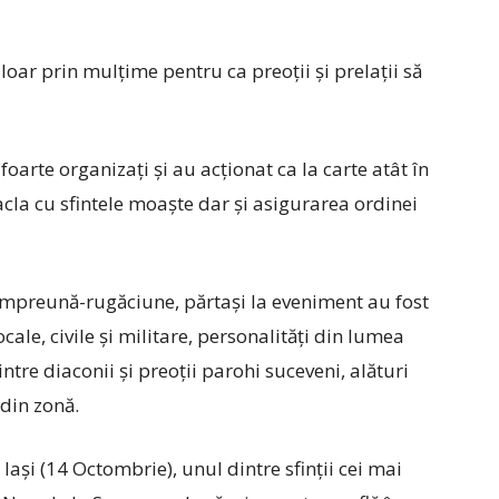
loar prin mulțime pentru ca preoții și prelații să
foarte organizați și au acționat ca la carte atât în
racla cu sfintele moaște dar și asigurarea ordinei
mpreună-rugăciune, părtași la eveniment au fost
ocale, civile și militare, personalități din lumea
ntre diaconii și preoții parohi suceveni, alături
 din zonă.
ași (14 Octombrie), unul dintre sfinții cei mai