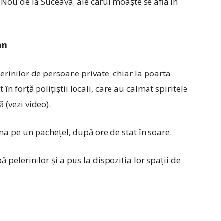
l Nou de la Suceava, ale cărui moaște se află în
an
erinilor de persoane private, chiar la poarta
în forță polițiștii locali, care au calmat spiritele
 (vezi video).
 pe un pachețel, după ore de stat în soare.
 pelerinilor și a pus la dispoziția lor spații de