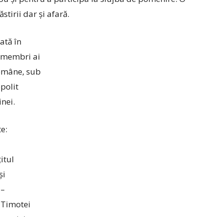
tirii dar și afară.
ată în
, membri ai
Române, sub
opolit
nei.
e:
itul
și
 –
e Timotei