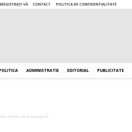
ÎNREGISTRAȚI-VĂ
CONTACT
POLITICA DE CONFIDENTIALITATE
POLITICA
ADMINISTRATIE
EDITORIAL
PUBLICITATE
Stiri
Ioan cel Nou de la Suceava, în...
Suceava