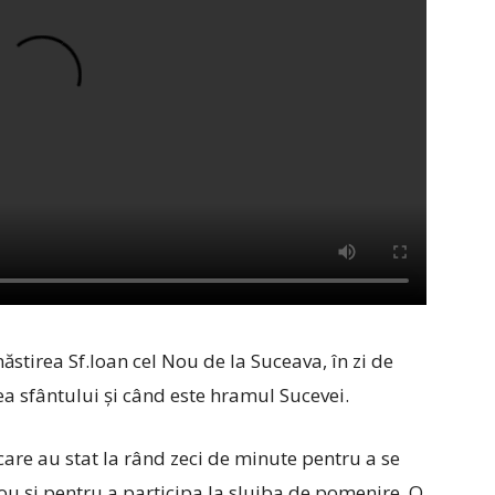
năstirea Sf.Ioan cel Nou de la Suceava, în zi de
a sfântului și când este hramul Sucevei.
 care au stat la rând zeci de minute pentru a se
ou și pentru a participa la slujba de pomenire. O